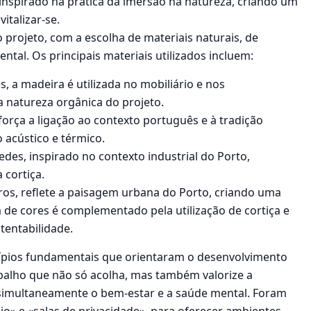
inspirado na prática da imersão na natureza, criando um
talizar-se.
 projeto, com a escolha de materiais naturais, de
ntal. Os principais materiais utilizados incluem:
, a madeira é utilizada no mobiliário e nos
 natureza orgânica do projeto.
força a ligação ao contexto português e à tradição
acústico e térmico.
es, inspirado no contexto industrial do Porto,
 cortiça.
ros, reflete a paisagem urbana do Porto, criando uma
de cores é complementado pela utilização de cortiça e
tentabilidade.
ncípios fundamentais que orientaram o desenvolvimento
abalho que não só acolha, mas também valorize a
 simultaneamente o bem-estar e a saúde mental. Foram