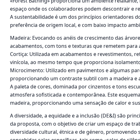
«Forest Bathing» proporciona um ambiente relaxante, 
espaço onde os colaboradores podem descontrair e revi
A sustentabilidade é um dos princípios orientadores do
preferência de origem local, e com baixo impacto ambie
Madeira: Evocando os anéis de crescimento das árvores
acabamentos, com tons e texturas que remetem para a
Cortiça: Utilizada em acabamentos e revestimentos, re
vinícola, ao mesmo tempo que proporciona isolamento 
Microcimento: Utilizado em pavimentos e algumas pared
proporcionando um contraste subtil com a madeira e a
A paleta de cores, dominada por cinzentos e tons escu
atmosfera sofisticada e contemporânea. Este esquema 
madeira, proporcionando uma sensação de calor e sus
A diversidade, a equidade e a inclusão (DE&I) são pri
da proposta, com o objetivo de criar um espaço de tr
diversidade cultural, étnica e de género, promovendo