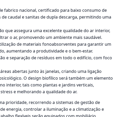
e fabrico nacional, certificado para baixo consumo de
s de caudal e sanitas de dupla descarga, permitindo uma
ão que assegura uma excelente qualidade do ar interior,
iltrar o ar, promovendo um ambiente mais saudável.
tilização de materiais fonoabsorventes para garantir um
do, aumentando a produtividade e o bem-estar.
ão e separação de resíduos em todo o edifício, com foco
 áreas abertas junto às janelas, criando uma ligação
e psicológico. O design biofílico será também um elemento
interior, tais como plantas e jardins verticais,
tress e melhorando a qualidade do ar.
uma prioridade, recorrendo a sistemas de gestão de
de energia, controlar a iluminação e a climatização e
trabalho flexíveis serão equipados com mobiliário