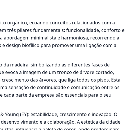
eito orgânico, ecoando conceitos relacionados com a
 em três pilares fundamentais: funcionalidade, conforto e
ma abordagem minimalista e harmoniosa, recorrendo a
s e design biofílico para promover uma ligação com a
to da madeira, simbolizando as diferentes fases de
que evoca a imagem de um tronco de árvore cortado,
crescimento das árvores, que liga todos os pisos. Esta
o uma sensação de continuidade e comunicação entre os
o e cada parte da empresa são essenciais para o seu
 & Young (EY): estabilidade, crescimento e inovação. O
 desenvolvimento e a colaboração. A estética da cidade
obustas, influencia a paleta de cores, onde predominam