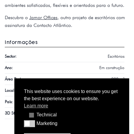
ambientes sofisticados, flexíveis e orientados para o futuro.
Descubra o
Jamor Offices
, outro projeto de escritórios com
assinatura da Contacto Atlântico.
Informações
Sector:
Escritórios
Ano:
Em construção
Área Bruta:
800 m²
Localização:
Parque das Nações
This website uses cookies to ensure you get
the best experience on our website.
País:
Portugal
Learn more
3D Studio:
Mirage Virtual Reality
Technical
Technical
Marketing
Marketing