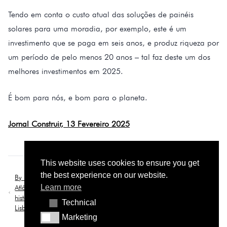
Tendo em conta o custo atual das soluções de painéis
solares para uma moradia, por exemplo, este é um
investimento que se paga em seis anos, e produz riqueza por
um período de pelo menos 20 anos – tal faz deste um dos
melhores investimentos em 2025.
É bom para nós, e bom para o planeta.
Jornal Construir, 13 Fevereiro 2025
This website uses cookies to ensure you get
the best experience on our website.
By Liberdade: como o Contacto
Sismos em Portugal: "Não
Learn more
Atlântico reabilitou dois edifícios
podemos tirar uma parede só
históricos na Rua das Pretas, em
porque queremos uma sala
Technical
Technical
Lisboa
maior"
Marketing
Marketing